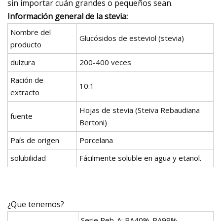
sin importar cuán grandes o pequeños sean.
Información general de la stevia:
Nombre del
Glucósidos de esteviol (stevia)
producto
dulzura
200-400 veces
Ración de
10:1
extracto
Hojas de stevia (Steiva Rebaudiana
fuente
Bertoni)
País de origen
Porcelana
solubilidad
Fácilmente soluble en agua y etanol.
¿Que tenemos?
Serie Reb-A: RA40%-RA99%